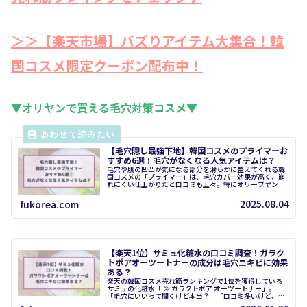
＞＞【楽天市場】バズりアイテム大集合！韓
国コスメ限定クーポン配布中！
▼オリヤンで買える毛穴対策コスメ▼
【毛穴隠し最強下地】韓国コスメのプライマーお
すすめ6選！毛穴がなくなる人気アイテムは？
毛穴や肌の凹凸が気になる部分を滑らかに整えてくれる韓
国コスメの「プライマー」は、毛穴カバー効果が高く、崩
れにくい仕上がりだと口コミも上々。特にオリーブヤング
の売れ筋ランキングやSNS投稿で話題になっている製品
は、“毛穴がなくなる下地”として...
2025.08.04
fukorea.com
【楽天1位】サミュ化粧水の口コミ調査！ガラク
トポアオーツートナーの成分は毛穴ニキビに効果
ある？
楽天の韓国コスメ売れ筋ランキングで1位を獲得している
サミュの化粧水「 ≫ ガラクトポア オーツートナー」。
「毛穴にいいって聞くけど本当？」「口コミ多いけど、結
局どんな肌向け？」「ベタつかない？刺激はない？」そん