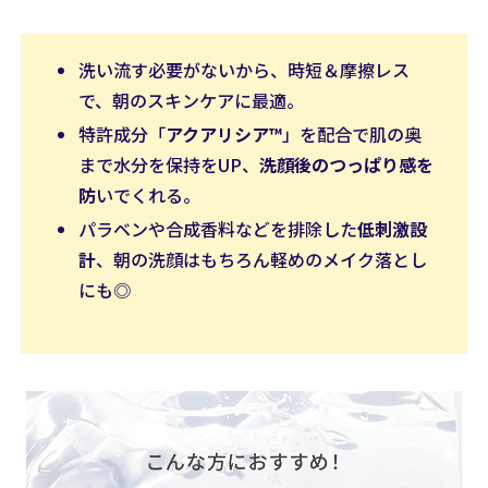
洗い流す必要がないから、時短＆摩擦レス
で、朝のスキンケアに最適。
特許成分「
アクアリシア™
」を配合で肌の奥
まで水分を保持をUP、
洗顔後のつっぱり感を
防
いでくれる。
パラベンや合成香料などを排除した
低刺激設
計
、朝の洗顔はもちろん軽めのメイク落とし
にも◎