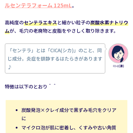
ルセンテラフォーム 125mL
。
高純度の
センテラエキス
と細かい粒子の
炭酸水素ナトリウ
ム
が、毛穴の老廃物と皮脂をやさしく取り除きます。
「センテラ」とは「CICA(シカ)」のこと、同
じ成分。炎症を鎮静するはたらきがあります
♪
아내(妻)
特徴は以下のとおり＾＾
炭酸発泡×クレイ成分で黒ずみ毛穴をクリア
に
マイクロ泡が肌に密着し、くすみや古い角質