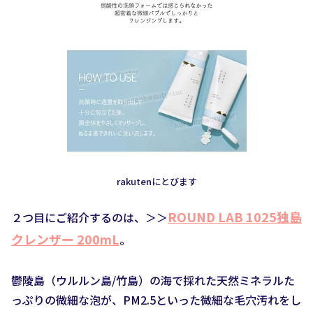
rakutenにとびます
ROUND LAB 1025独島
２つ目にご紹介するのは、＞＞
クレンザー 200mL
。
鬱陵島（ウルルン島/竹島）の海で採れた天然ミネラルた
っぷりの微細な泡が、PM2.5といった微細な毛穴汚れをし