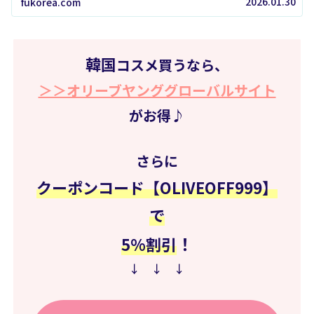
2026.01.30
fukorea.com
な買う前に一番知りたいポイント...
韓国
コスメ買うなら、
＞＞オリーブヤンググローバルサイト
がお得♪
さらに
クーポンコード【OLIVEOFF999】
で
！
5%割引
↓ ↓ ↓