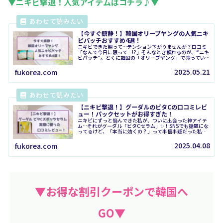
▼ニキビ撃退！人気アイテムはコチラ♪▼
【今すぐ鎮静！】韓国オリーブヤングの人気ニキ
ビパッチおすすめ4選！
ニキビできた朝って…テンション下がりませんか？口コミ
「なんで今日に限って…!?」そんなとき頼れるのが、“ニキ
ビパッチ”。とくに韓国の「オリーブヤング」で売ってい
るニキビパッチは、薄くて目立たない、しかも“赤ニキ
ビ”の鎮静力がすごい！と話題で...
2025.05.21
fukorea.com
【ニキビ撃退！】グーダルのビタCの口コミレビ
ュー！パックセットがお得すぎた！
ニキビにずっと悩んできた私が、ついに出会った神アイテ
ム…それがグーダル「ビタCセラム」✨！SNSでも話題にな
ってるけど、「本当に効くの？」って半信半疑だった私。
でも実際に使ってみたら、予想以上の変化にびっくり！特
に、＞＞パックセットはコスパ...
2025.04.08
fukorea.com
▼お得な割引クーポンで韓国へ
GO▼