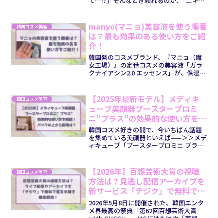
て…!?」そんなとき頼れるのが、“ニキビ
パッチ”。とくに韓国の「オリーブヤン
グ」で売っているニキビパッチは、薄く
て目立たない、しかも“赤ニキビ”の鎮静
manyo(マニョ)美容液を使う順番
韓国コスメ美容
力がすごい！と話題で...
は？最も効果のある使い方をご紹
介！
韓国発のコスメブランド、『マニョ（魔
女工場）』の定番コスメの美容液「ガラ
クナイアシン2.0 エッセンス」が、保湿効
果やお肌のトーンアップに良い！とSNS
で人気ですよね＾＾なんと、主成分ガラ
クトミセス培養液が93.69%、ナイアシン
【2025年最新モデル】メディキ
韓国コスメ美容
アミドは4...
ューブ美顔器ブースタープロミ
ニ”プラス”の効果的な使い方を徹
底解説！パックの上から併用する
韓国コスメ好きの間で、今いちばん話題
と痛い？
を集めている美顔器といえば——＞＞メデ
ィキューブ「ブースタープロミニ プラス
（Booster Pro mini plus）」！2025年
10月に発売されたばかりの最新モデル
で、通常のお手入れ時より「浸透率...
【2026年】百想芸術大賞の視聴
韓国コスメ美容
方法は？見逃し配信アーカイブを
新サービス「チジク」で無料で見
る手順
2026年5月8日に開催された、韓国エンタ
メ界最高の祭典「第62回百想芸術大賞