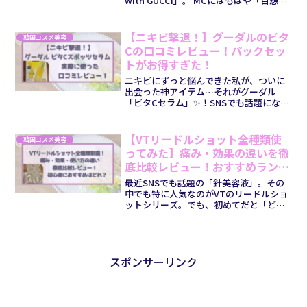
with GUCCI」。 MCにはもはや「百想の
顔」であるパク・ボゴムさんも登場♡ス
ジさん、シン・ドンヨプさんとの息の合
った司会は、今年も安定の品格でしたね
【ニキビ撃退！】グーダルのビタ
韓国コスメ美容
＾＾...
Cの口コミレビュー！パックセッ
トがお得すぎた！
ニキビにずっと悩んできた私が、ついに
出会った神アイテム…それがグーダル
「ビタCセラム」✨！SNSでも話題になっ
てるけど、「本当に効くの？」って半信
半疑だった私。でも実際に使ってみた
ら、予想以上の変化にびっくり！特に、
【VTリードルショット全種類使
韓国コスメ美容
＞＞パックセットはコスパ...
ってみた】痛み・効果の違いを徹
底比較レビュー！おすすめランキ
ングまとめをご紹介！
最近SNSでも話題の「針美容液」。その
中でも特に人気なのがVTのリードルショ
ットシリーズ。でも、初めてだと「どれ
が痛い？」「数字の違いって？」「どれ
を買えばいいの？」って迷いますよね💦
아내(妻)そこで今回、私が実際にVTリー
ドルショット50...
スポンサーリンク