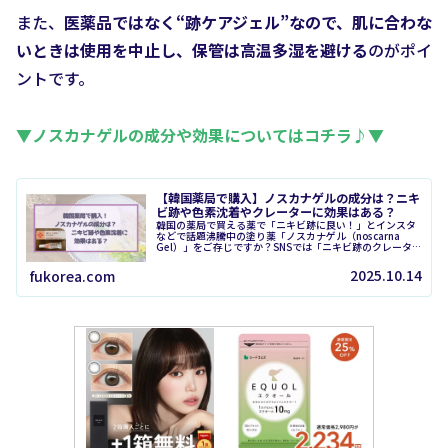
また、
医薬品ではなく“跡ケアジェル”なので、肌に合わな
いときは使用を中止し、保管は高温多湿を避ける
のがポイ
ントです。
▼ノスカナゲルの成分や効果についてはコチラ♪▼
【韓国薬局で購入】ノスカナゲルの成分は？ニキ
ビ跡や色素沈着やクレーターに効果はある？
韓国の薬局で買える薬で「ニキビ跡に良い！」とインスタ
などで話題沸騰中の塗り薬「ノスカナゲル（noscarna
Gel）」をご存じですか？SNSでは「ニキビ跡のクレータ
ーにも良い？」「使い方は？」「どこで買えるの？」と気
になる声が続出。私は実...
2025.10.14
fukorea.com