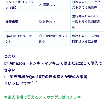
マツモトキヨシ（マ
日本国内のドラッグ
× 情報なし
ツキヨ）
ストアでは未発売
並行輸入だがレビュ
楽天市場
◎ 取扱あり
ー数も多く信頼度高
め
Qoo10（キューテ
◎ 正規取扱ショップ
価格も安く、メガ割
ン）
あり
時期はさらにお得
つまり、
👉
Amazon・ドンキ・マツキヨではまだ安定して購入で
きない
👉
楽天市場かQoo10での通販購入が安心＆確実
という状況です＾＾
▼楽天市場で買えるノスカナゲルはコチラ▼