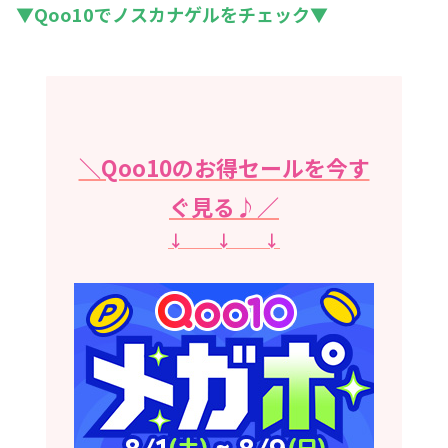
▼Qoo10でノスカナゲルを
チェック
▼
＼Qoo10のお得セールを今す
ぐ見る♪／
↓ ↓ ↓