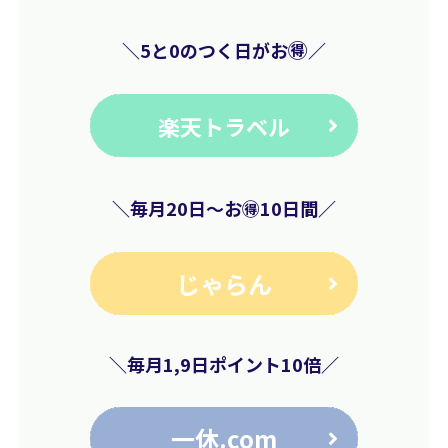
🉐
＼5と0のつく日が
お
／
楽天トラベル
＼毎月20日
〜お🉐10日間
／
じゃらん
＼毎月1,9日ポイント10倍／
一休.com