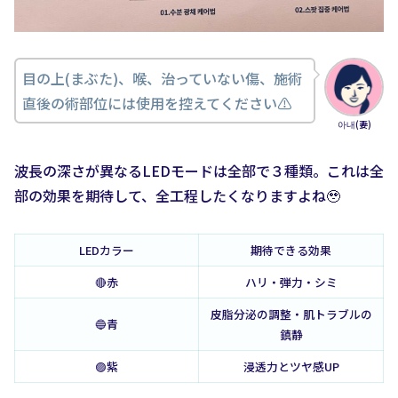
目の上(まぶた)、喉、治っていない傷、施術
直後の術部位には使用を控えてください⚠️
아내(妻)
波長の深さが異なるLEDモードは全部で３種類。これは全
部の効果を期待して、全工程したくなりますよね🥹
LEDカラー
期待できる効果
🔴赤
ハリ・弾力・シミ
皮脂分泌の調整・肌トラブルの
🔵青
鎮静
🟣紫
浸透力とツヤ感UP