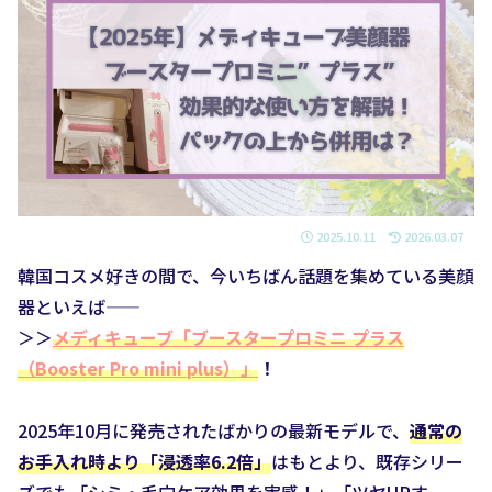
2025.10.11
2026.03.07
韓国コスメ好きの間で、今いちばん話題を集めている美顔
器といえば——
＞＞
メディキューブ「ブースタープロミニ プラス
（Booster Pro mini plus）」
！
2025年10月に発売されたばかりの最新モデルで、
通常の
お手入れ時より「浸透率6.2倍」
はもとより、既存シリー
ズでも「シミ・毛穴ケア効果を実感！」「ツヤUPす