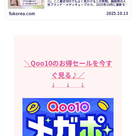
🤔」ここ最近SNSでもよく見かけるこの質問。韓国発の人
気ブランド・メディキューブから、2025年10月に最新モ
デル『＞＞ブースタープロミニ プラス （Booster Pro mini
pl...
2025.10.13
fukorea.com
＼Qoo10のお得セールを今す
ぐ見る♪／
↓ ↓ ↓