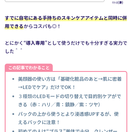
아내(妻)
すでに自宅にある手持ちのスキンケアアイテムと同時に併
用できる
からコスパも◎！
とにかく“
導入専用
”として使うだけでも十分すぎる実力で
した＾＾
この記事でわかること
美顔器の使い方は「基礎化粧品のあと→肌に密着
→LEDでケア」だけでOK！
３種類の
LEDモードの切り替えで目的別ケアがで
きる（赤：ハリ／青：鎮静／紫：ツヤ）
パックの上から使うとより浸透感UPするが、使
えるパックに注意！
初めての人は“プラス”単体で十分、クレンザー