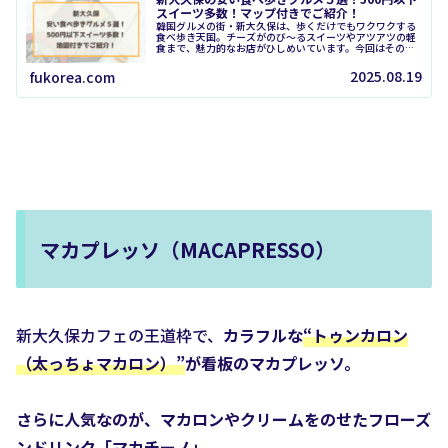
スイーツ多数！マップ付きでご紹介！
韓国グルメの街・新大久保は、歩くだけでもワクワクする
食べ歩き天国。チーズがのび〜るスイーツやアツアツの軽
食まで、魅力的なお店がひしめいています。今回はその中
でも「安くておいしい」にこだわり、500円玉ワンコイン
以下で楽しめるグルメを中心に厳...
2025.08.19
fukorea.com
マカプレッソ（MACAPRESSO）
新大久保カフェの王道枠で、
カラフルな
“トゥンカロン
（太っちょマカロン）”
が看板のマカプレッソ。
さらに人気なのが、マカロンやクリームをのせたフローズ
ンドリンク
「マカチーノ」
。