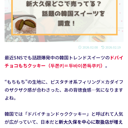
2026.02.08
2026.02.19
最近SNSでも話題爆発中の韓国トレンドスイーツの
ドバイ
チョコもちクッキー
（두쫀키＝두바이쫀득쿠키）
。
“もちもち”の生地に、ピスタチオ系フィリング×カダイフ
のザクザク感が合わさった、あの背徳食感…気になります
よね。
韓国では「ドバイチョンドゥククッキー」と呼ばれて人気
が広がっていて、日本だと
新大久保を中心に取扱店が増え