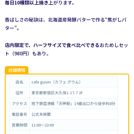
毎日10種類以上焼き
上がります。
香ばしさの秘訣は、北海道産発酵バターで作る“焦がしバ
ター”
。
店内限定で、ハーフサイズで食べ比べできる
おためしセッ
ト（980円）もあり。
店舗情報
店名
cafe guum（カフェ グウム）
住所
東京都新宿区大久保1-17-7 2F
アクセス
地下鉄空港線「天神駅」14番出口から徒歩約8分
電話番号
公式未掲載
営業時間
11:00〜22:00