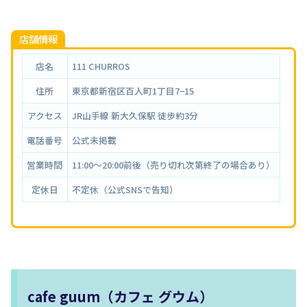
店舗情報
店名
111 CHURROS
住所
東京都新宿区百人町1丁目7−15
アクセス
JR山手線 新大久保駅 徒歩約3分
電話番号
公式未掲載
営業時間
11:00〜20:00前後（売り切れ次第終了の場合あり）
定休日
不定休（公式SNSで告知）
cafe guum（カフェ グウム）