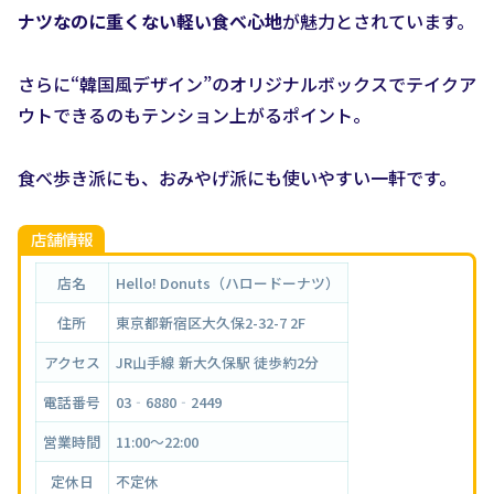
ナツなのに重くない軽い食べ心地
が魅力とされています。
さらに“韓国風デザイン”のオリジナルボックスでテイクア
ウトできるのもテンション上がるポイント。
食べ歩き派にも、おみやげ派にも使いやすい一軒です。
店舗情報
店名
Hello! Donuts（ハロードーナツ）
住所
東京都新宿区大久保2-32-7 2F
アクセス
JR山手線
新大久保駅
徒歩約2分
電話番号
03‐6880‐2449
営業時間
11:00〜22:00
定休日
不定休