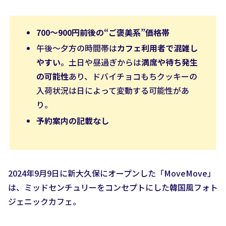
700〜900円前後
の“ご褒美系”価格帯
午後〜夕方の時間帯は
カフェ利用者で混雑し
やすい
。土日や昼過ぎからは
満席や待ち発生
の可能性
あり、ドバイチョコもちクッキーの
入荷状況は日によって変動する可能性があ
り。
予約案内の記載なし
2024年9月9日に新大久保にオープンした「MoveMove」
は、ミッドセンチュリーをコンセプトにした韓国風フォト
ジェニックカフェ。