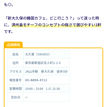
も◎。
「新大久保の韓国カフェ、どこ行こう？」って迷った時
に、
済州島モチーフのコンセプトの強さで選びやすい1軒
です。
店舗情報
店名
大久堂（OKUDO）
住所
東京都新宿区百人町2-2-9
アクセス
JR山手線 新大久保 徒歩3分
電話番号
03-6694-4712
営業時間
10:00 – 22:00 L.O. 21:30
定休日
ー