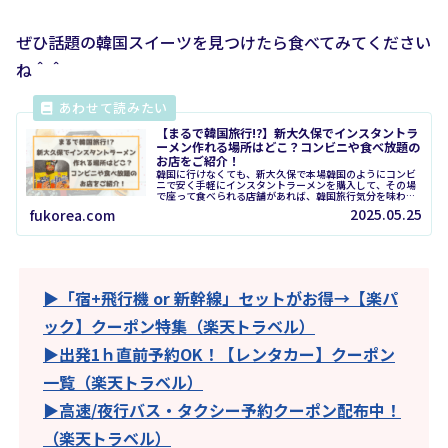
ぜひ話題の韓国スイーツを見つけたら食べてみてください
ね＾＾
【まるで韓国旅行!?】新大久保でインスタントラ
ーメン作れる場所はどこ？コンビニや食べ放題の
お店をご紹介！
韓国に行けなくても、新大久保で本場韓国のようにコンビ
ニで安く手軽にインスタントラーメンを購入して、その場
で座って食べられる店舗があれば、韓国旅行気分を味わえ
ますよね♪아내(妻)韓ドラのコンビニでラーメンすするシ
2025.05.25
fukorea.com
ーン見るたび夜中でも食べたくな...
▶「宿+飛行機 or 新幹線」セットがお得→【楽パ
ック】クーポン特集（楽天トラベル）
▶出発1ｈ直前予約OK！【レンタカー】クーポン
一覧（楽天トラベル）
▶高速/夜行バス・タクシー予約クーポン配布中！
（楽天トラベル）