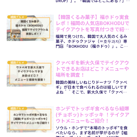
DROP）」。「韓国ではどこにある？」
「メニューはどう違うの？」と気になる
人も多いですよね。エッグドロップは韓
国では弘大・明洞・聖水・釜山などに多
【韓国くるみ菓子】福ホドゥ実食
韓国グルメ
数店舗がありますが、日本の公...
レポ！福岡の人気店BOKHODUで
テイクアウトを写真付つきで紹
介！
福岡で見つけた、韓国で大人気のくるみ
菓子、ホドゥクァジャ（＝호두과자）専
門店 「BOKHODU（福ホドゥ）」。こち
らをテイクアウト・実食してみたので、
レポートしていきます＾＾ころんと丸い
見た目は、まるで本物のくるみ。中には
クァべギを新大久保でテイクアウ
韓国グルメ
やさしい甘さのあん...
トできるお店はどこ？メニューや
場所を調査！
韓国の美味しいねじりドーナツ「クァベ
ギ」が日本で食べられるのは嬉しいです
よね＾＾そこで、新大久保で「クァベ
ギ」をテイクアウトできるお店をまとめ
ました☆この記事でわかること新大久保
のクァベギテイクアウトのお店は
ホンデでトッポギ食べるなら組爆
韓国グルメ
「Twisty」「スマイルカフェ...
(チョボッ)トッポッキ ！テイクア
ウトメニューもご紹介！
ソウル・ホンデで“本場のトッポギ”を食
べたいなら、まず名前が挙がるのが【組