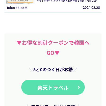
ベギ」をテイクアウトできるお店をまとめました☆この記
事でわかること新大久保のクァベギテイクアウトのお店は
「Twisty」「スマイルカフェ...
2024.02.28
fukorea.com
▼お得な割引クーポンで韓国へ
GO▼
🉐
＼5と0のつく日が
お
／
楽天トラベル