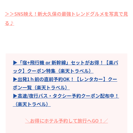
＞＞SNS映え！新大久保の最強トレンドグルメを写真で見
る♪
▶「宿+飛行機 or 新幹線」セットがお得！【楽パ
ック】クーポン特集（楽天トラベル）
▶出発1ｈ前の直前予約OK！【レンタカー】クー
ポン一覧（楽天トラベル）
▶高速/夜行バス・タクシー予約クーポン配布中！
（楽天トラベル）
＼お得にホテル予約して旅行へGO！／