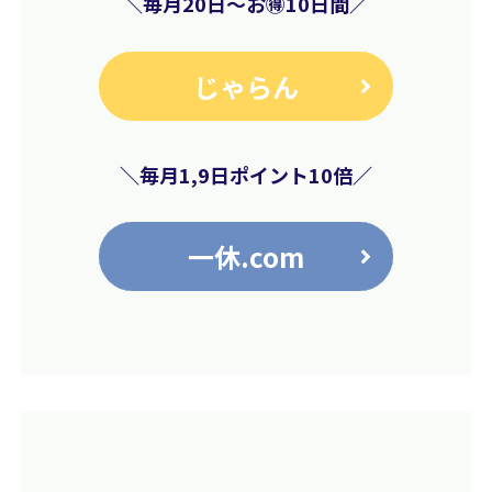
＼毎月20日
〜お🉐10日間
／
じゃらん
＼毎月1,9日ポイント10倍／
一休.com