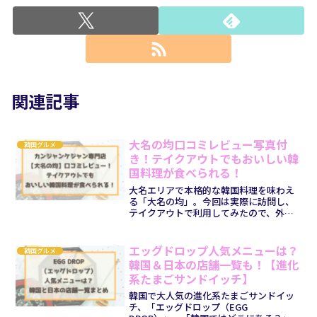
関連記事
大名の均口コミレビュー写真付
韓国グルメ
き！テイクアウトでもおいしい韓
国料理が食べられる！
大名エリアで本格的な韓国料理を味わえ
る「大名の均」。今回は実際に訪問し、
テイクアウトで利用してみたので、外観
や店内の雰囲気、メニュー、そして実際
に食べた料理のレビューを写真付きでご
紹介します♪これから行ってみたい方
エッグドロップ人気メニューは？
韓国グルメ
や、大名周辺で韓国グルメを...
韓国＆日本の店舗一覧も！【進化
系たまごサンドイッチ】
韓国で大人気の進化系たまごサンドイッ
チ、「エッグドロップ（EGG